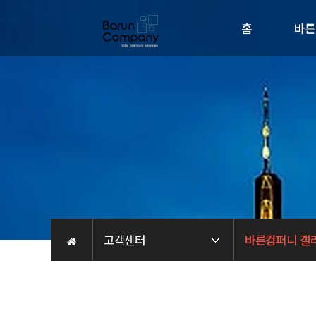
홈
바른
회사소
인사
비전
오시는 
채용관
고객센터
바른컴퍼니 갤