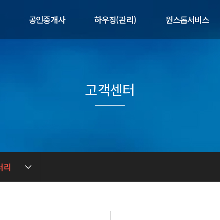
공인중개사
하우징(관리)
원스톱서비스
개
제공서비스
제공서비스
제휴서비스
말
매물현황
공실현황
매도/매수의뢰
사업현황
고객센터
길
임대/임차의뢰
임대인전용
련
중개 상담문의
입주자전용
중개실무아카데미
관리 상담문의
러리